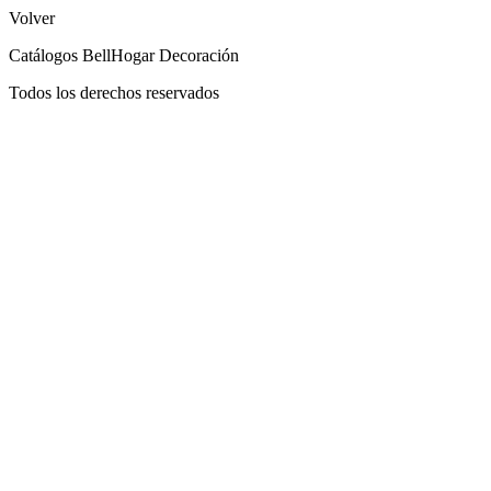
Ir
Volver
al
Catálogos BellHogar Decoración
contenido
Todos los derechos reservados